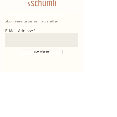
abonniere unseren newsletter
E-Mail-Adresse
abonnieren!
Ich habe die Datenschutzerklärung zur
Kenntnis genommen.
Sülmerstraße 9,
74072 Heilbronn