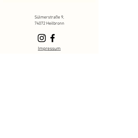
Sülmerstraße 9,
74072 Heilbronn
Impressum
Datenschutzerklärung
© 2022 by café s'Schümli
Öffnungszeiten
Mo - Fr
8.00 - 18.00
Sa 8
.00 - 18
.00
So & feiertags 9
.00 - 15
.00
Frühstück